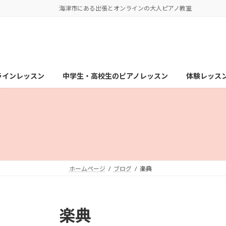
コ
ナ
海津市にある出張とオンラインの大人ピアノ教室
ン
ビ
テ
ゲ
ン
ー
ツ
シ
へ
ョ
ラインレッスン
中学生・高校生のピアノレッスン
体験レッス
ス
ン
キ
に
ッ
移
プ
動
ホームページ
ブログ
楽典
楽典