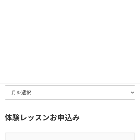
検索
カ
テ
ゴ
リ
ー
アーカイブ
体験レッスンお申込み