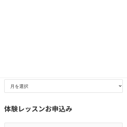
お問い合わせはこちら
検索
カ
テ
ゴ
リ
ー
アーカイブ
体験レッスンお申込み