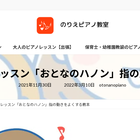
ン
大人のピアノレッスン【出張】
保育士・幼稚園教諭のピア
レッスン「おとなのハノン」指の
最
2021年11月30日
2022年3月10日
otonanopiano
終
更
新
日
ノレッスン「おとなのハノン」指の動きをよくする教本
時
: