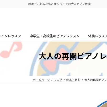
コ
ナ
海津市にある出張とオンラインの大人ピアノ教室
ン
ビ
テ
ゲ
ン
ー
ツ
シ
へ
ョ
ラインレッスン
中学生・高校生のピアノレッスン
体験レッス
ス
ン
キ
に
ッ
移
大人の再開ピアノ
プ
動
ホームページ
ブログ
教本・教材
大人の再開ピア