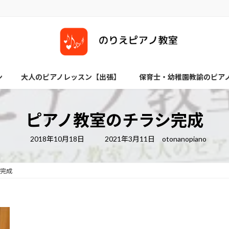
ン
大人のピアノレッスン【出張】
保育士・幼稚園教諭のピア
ピアノ教室のチラシ完成
最
2018年10月18日
2021年3月11日
otonanopiano
終
更
新
日
完成
時
: