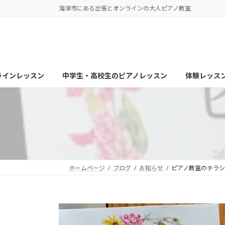
コ
ナ
海津市にある出張とオンラインの大人ピアノ教室
ン
ビ
テ
ゲ
ン
ー
ツ
シ
へ
ョ
ラインレッスン
中学生・高校生のピアノレッスン
体験レッス
ス
ン
キ
に
ッ
移
プ
動
ホームページ
ブログ
お知らせ
ピアノ教室のチラシ