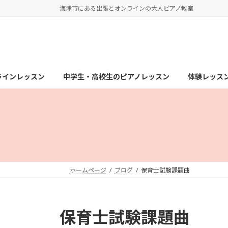
コ
ナ
海津市にある出張とオンラインの大人ピアノ教室
ン
ビ
テ
ゲ
ン
ー
ツ
シ
へ
ョ
ラインレッスン
中学生・高校生のピアノレッスン
体験レッス
ス
ン
キ
に
ッ
移
プ
動
ホームページ
ブログ
保育士試験課題曲
保育士試験課題曲