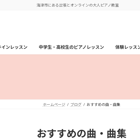
コ
ナ
海津市にある出張とオンラインの大人ピアノ教室
ン
ビ
テ
ゲ
ン
ー
ツ
シ
へ
ョ
ラインレッスン
中学生・高校生のピアノレッスン
体験レッス
ス
ン
キ
に
ッ
移
プ
動
ホームページ
ブログ
おすすめの曲・曲集
おすすめの曲・曲集